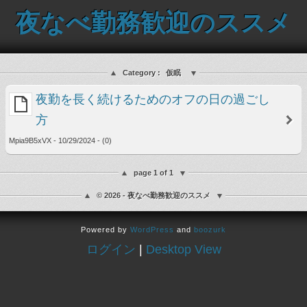
夜なべ勤務歓迎のススメ
Category :
仮眠
夜勤を長く続けるためのオフの日の過ごし
方
Mpia9B5xVX - 10/29/2024 - (0)
page 1 of 1
© 2026 - 夜なべ勤務歓迎のススメ
Powered by
WordPress
and
boozurk
ログイン
|
Desktop View